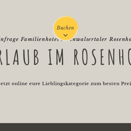
Buchen
nfrage Familienhotel Kleinwalsertaler Rosenh
RLAUB IM ROSENH
jetzt online eure Lieblingskategorie zum besten Pre