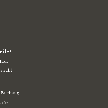
eile*
falt
uswahl
l
o Buchung
alter