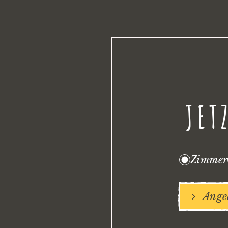
JET
Zimmer
Ange