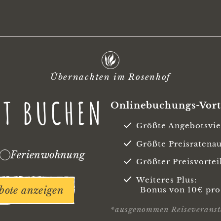
Übernachten im Rosenhof
ZT BUCHEN
Onlinebuchungs-Vort
Größte Angebotsviel
Größte Preisratena
Ferienwohnung
Größter Preisvortei
Weiteres Plus:
bote anzeigen
Bonus von 10€ pr
*ausgenommen Reiseveranst