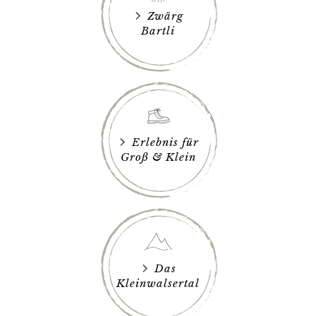
Zwärg
Bartli
Erlebnis für
Groß & Klein
Das
Kleinwalsertal